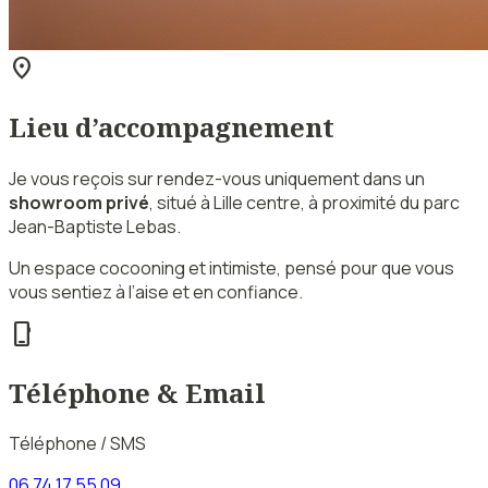
location_on
Lieu d’accompagnement
Je vous reçois sur rendez-vous uniquement dans un
showroom privé
, situé à Lille centre, à proximité du parc
Jean-Baptiste Lebas.
Un espace cocooning et intimiste, pensé pour que vous
vous sentiez à l’aise et en confiance.
phone_iphone
Téléphone & Email
Téléphone / SMS
06 74 17 55 09